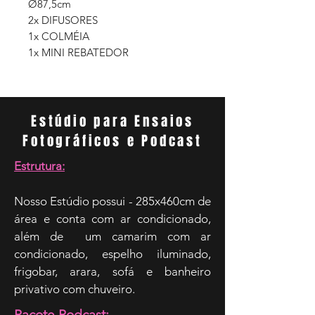
Ø87,5cm
2x DIFUSORES
1x COLMÉIA
1x MINI REBATEDOR
Estúdio para Ensaios
Fotográficos e Podcast
Estrutura:
Nosso Estúdio possui - 285x460cm de
área e conta com ar condicionado,
além de um camarim com ar
condicionado, espelho iluminado,
frigobar, arara, sofá e banheiro
privativo com chuveiro.
Pacote Podcast: