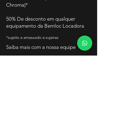
Chroma)*
50% De desconto em qualquer
equipamento da Bemloc Locadora
*sujeito a amassado e sujeiras
Saiba mais com a nossa equipe