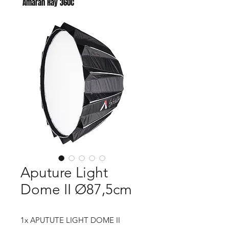
Amaran Ray 360C
Godox AC para AD400 PRO II
Aputure Light
Dome II Ø87,5cm
1x APUTUTE LIGHT DOME II