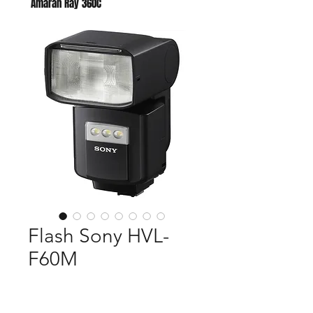
Amaran Ray 360C
Godox AC para AD400 PRO II
Flash Sony HVL-
F60M