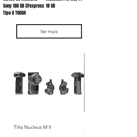
Sony 160 GB CFexpress
18 GB
Tipo A TOUGH
Ver mais
Tilta Nucleus M II
Smart TV 42” Philco LE
TV Dolby Áudio