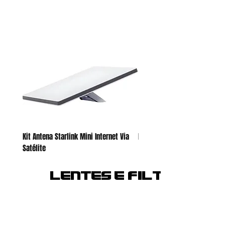
Kit Antena Starlink Mini Internet Via
Kit Live - NEOiD PTZ NDI 20X -
Satélite
LENTES E FILTROS