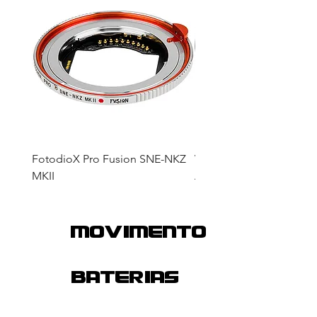
FotodioX Pro Fusion SNE-NKZ
VILTROX PL-Z Lens Mou
MKII
Adapter
MOVIMENTO
Baterias