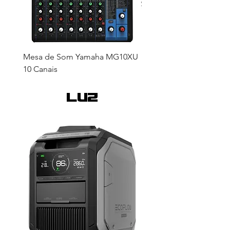
Mesa de Som Yamaha MG10XU
Hollyland LARK M2S Co
10 Canais
Person Wireless
luz