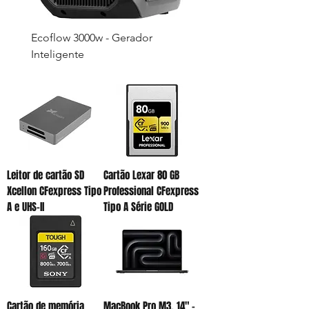
Ecoflow 3000w - Gerador
IDX Imicro-150 14.5V 1
Inteligente
Leitor de cartão SD
Cartão Lexar 80 GB
Xcellon CFexpress Tipo
Professional CFexpress
A e UHS-II
Tipo A Série GOLD
Cartão de memória
MacBook Pro M3, 14" -