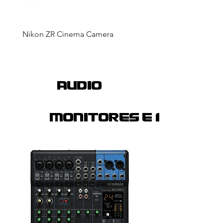
Nikon ZR Cinema Camera
Flash Canon Speedlite 5
AUDIO
MONITORES E FOCO