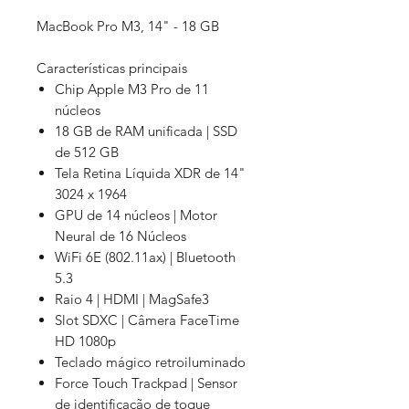
MacBook Pro M3, 14" - 18 GB
Características principais
Chip Apple M3 Pro de 11
núcleos
18 GB de RAM unificada | SSD
de 512 GB
Tela Retina Líquida XDR de 14"
3024 x 1964
GPU de 14 núcleos | Motor
Neural de 16 Núcleos
WiFi 6E (802.11ax) | Bluetooth
5.3
Raio 4 | HDMI | MagSafe3
Slot SDXC | Câmera FaceTime
HD 1080p
Teclado mágico retroiluminado
Force Touch Trackpad | Sensor
de identificação de toque