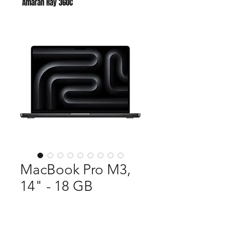
Amaran Ray 360C
Godox AC para AD400 PRO II
MacBook Pro M3,
14" - 18 GB