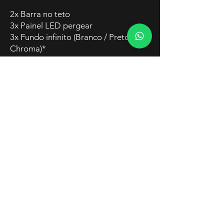
2x Barra no teto
3x Painel LED pergear
3x Fundo infinito (Branco / Preto /
Chroma)*
50% De desconto em qualquer
equipamento da Bemloc Locadora
*sujeito a amassado e sujeiras
Saiba mais com a nossa equipe