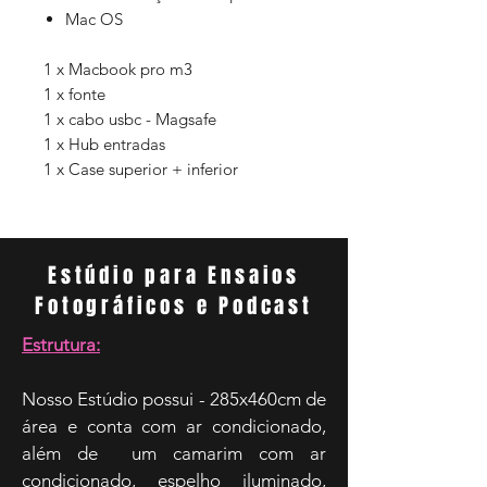
Mac OS
1 x Macbook pro m3
1 x fonte
1 x cabo usbc - Magsafe
1 x Hub entradas
1 x Case superior + inferior
Estúdio para Ensaios
Fotográficos e Podcast
Estrutura:
Nosso Estúdio possui - 285x460cm de
área e conta com ar condicionado,
além de um camarim com ar
condicionado, espelho iluminado,