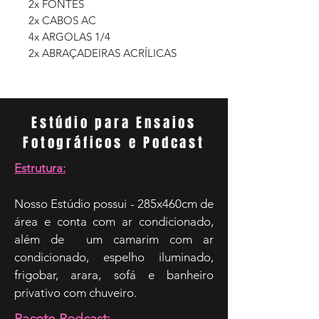
2x FONTES
2x CABOS AC
4x ARGOLAS 1/4
2x ABRAÇADEIRAS ACRÍLICAS
Estúdio para Ensaios
Fotográficos e Podcast
Estrutura:
Nosso Estúdio possui - 285x460cm de
área e conta com ar condicionado,
além de um camarim com ar
condicionado, espelho iluminado,
frigobar, arara, sofá e banheiro
privativo com chuveiro.
Pacote Podcast: