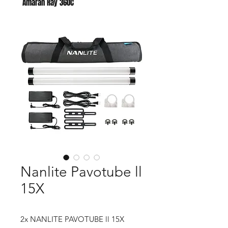
Amaran Ray 360C
Godox AC para AD400 PRO II
Nanlite Pavotube ll
15X
2x NANLITE PAVOTUBE ll 15X