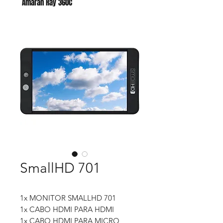
Amaran Ray 360C
Godox AC para AD400 PRO II
SmallHD 701
1x MONITOR SMALLHD 701
1x CABO HDMI PARA HDMI
1x CABO HDMI PARA MICRO