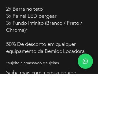
2x Barra no teto
3x Painel LED pergear
3x Fundo infinito (Branco / Preto /
Chroma)*
50% De desconto em qualquer
equipamento da Bemloc Locadora
*sujeito a amassado e sujeiras
Saiba mais com a nossa equipe