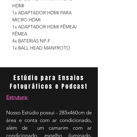
HDMI
1x ADAPTADOR HDMI PARA
MICRO HDMI
1x ADAPTADOR HDMI FÊMEA/
FÊMEA
4x BATERIAS NP-F
1x BALL HEAD MANFROTO
Estúdio para Ensaios
Fotográficos e Podcast
Estrutura:
Nosso Estúdio possui - 285x460cm de
área e conta com ar condicionado,
além de um camarim com ar
condicionado, espelho iluminado,