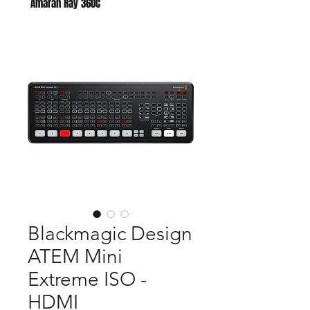
Amaran Ray 360C
Godox AC para AD400 PRO II
Blackmagic Design
ATEM Mini
Extreme ISO -
HDMI