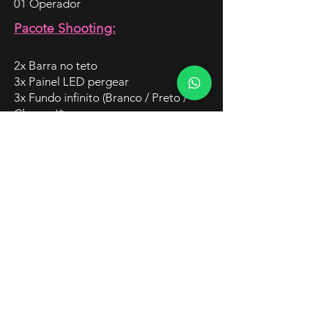
01 Operador
Pacote Shooting:
2x Barra no teto
3x Painel LED pergear
3x Fundo infinito (Branco / Preto /
Chroma)*
50% De desconto em qualquer
equipamento da Bemloc Locadora
*sujeito a amassado e sujeiras
Saiba mais com a nossa equipe