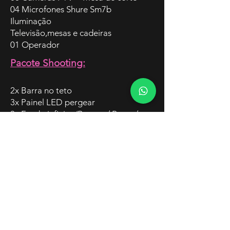
04 Microfones Shure Sm7b
Iluminação
Televisão,mesas e cadeiras
01 Operador
Pacote Shooting:
2x Barra no teto
3x Painel LED pergear
3x Fundo infinito (Branco / Preto /
Chroma)*
50% De desconto em qualquer
equipamento da Bemloc Locadora
*sujeito a amassado e sujeiras
Saiba mais com a nossa equipe