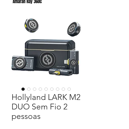
Amaran Ray 360C
Godox AC para AD400 PRO II
Hollyland LARK M2
DUO Sem Fio 2
pessoas