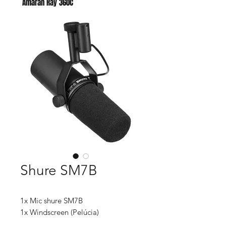
Amaran Ray 360C
Godox AC para AD400 PRO II
Shure SM7B
1x Mic shure SM7B
1x Windscreen (Pelúcia)