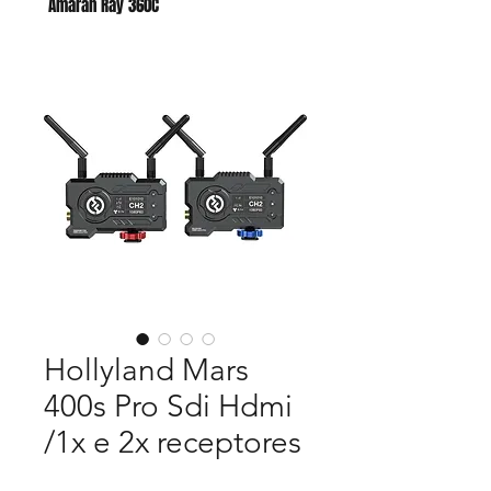
Amaran Ray 360C
Godox AC para AD400 PRO II
Hollyland Mars
400s Pro Sdi Hdmi
/1x e 2x receptores