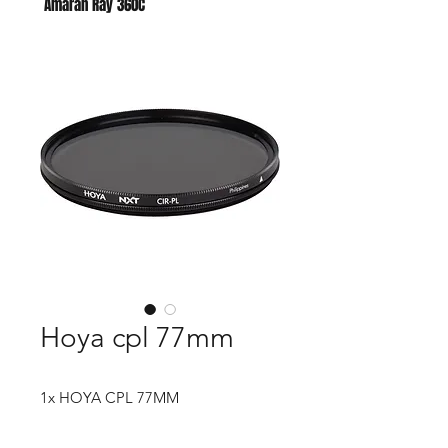
Amaran Ray 360C
Godox AC para AD400 PRO II
Hoya cpl 77mm
1x HOYA CPL 77MM