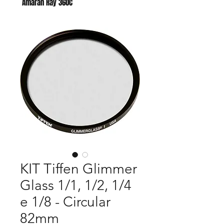
Amaran Ray 360C
Godox AC para AD400 PRO II
KIT Tiffen Glimmer
Glass 1/1, 1/2, 1/4
e 1/8 - Circular
82mm