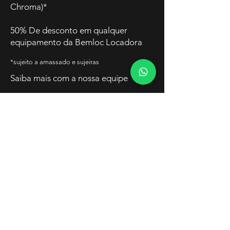
Chroma)*
50% De desconto em qualquer
equipamento da Bemloc Locadora
*sujeito a amassado e sujeiras
Saiba mais com a nossa equipe