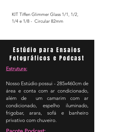
KIT Tiffen Glimmer Glass 1/1, 1/2,
1/4 e 1/8 - Circular 82mm
Estúdio para Ensaios
Fotográficos e Podcast
Estrutura:
Nosso Estúdio possui - 285x460cm de
área e conta com ar condicionado,
além de um camarim com ar
condicionado, espelho iluminado,
frigobar, arara, sofá e banheiro
privativo com chuveiro.
Pacote Podcast: