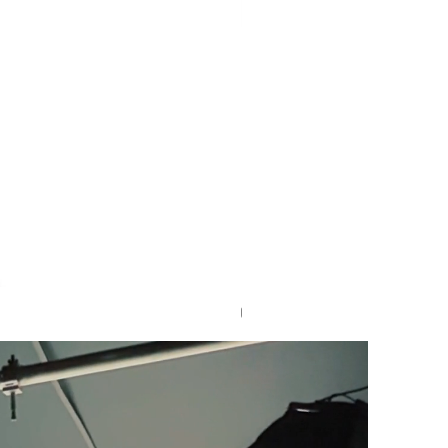
Godox AC para AD400 PRO II