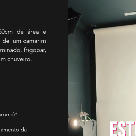
460cm de área e
ém de um camarim
minado, frigobar,
com chuveiro.
Chroma)*
pamento da