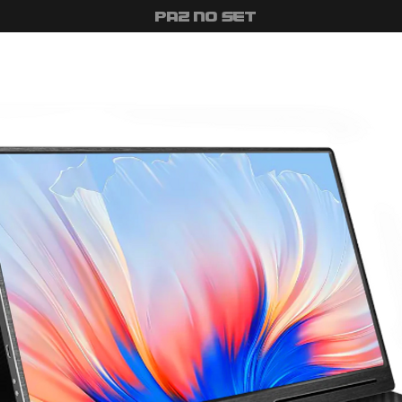
#PAZ NO SET
uipamentos
Como Alugar
Quem Somos
Estúdio
Con