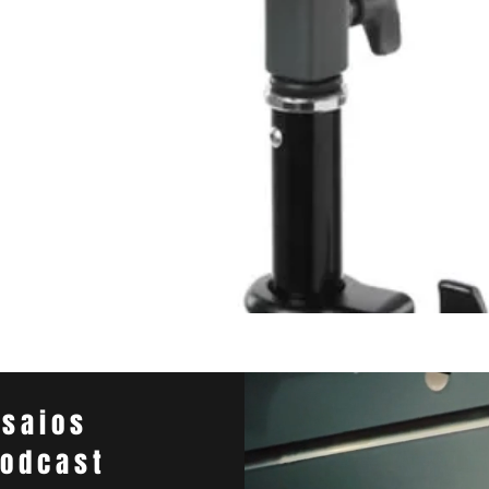
Visualização rápida
nsaios
Podcast