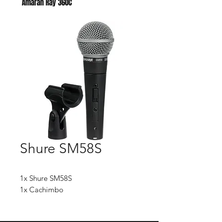
Amaran Ray 360C
Godox AC para AD400 PRO II
Shure SM58S
1x Shure SM58S
1x Cachimbo