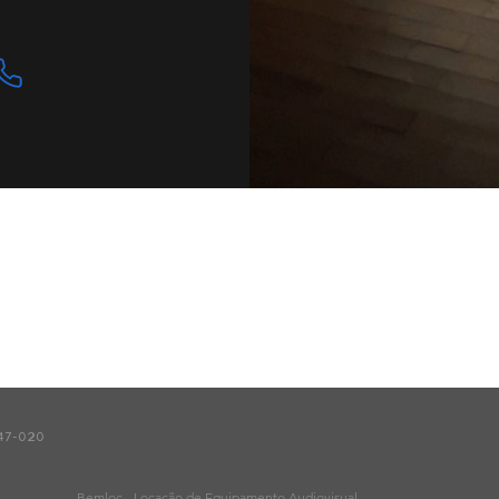
247-020
Bemloc - Locação de Equipamento Audiovisual