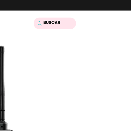
tato
Mais