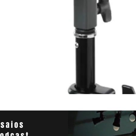
Visualização rápida
nsaios
Podcast