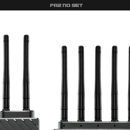
#PAZ NO SET
uipamentos
Como Alugar
Quem Somos
Estúdio
Con