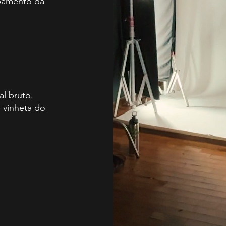
pamento da
al bruto.
e vinheta do