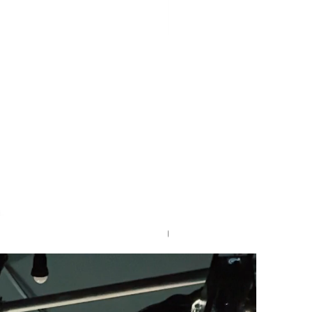
Godox AC para AD400 PRO II