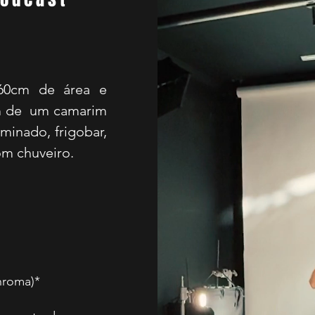
460cm de área e
ém de um camarim
minado, frigobar,
com chuveiro.
Chroma)*