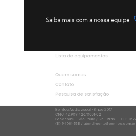
Saiba mais com a nossa equipe
Lista de equipamentos
Como Alugar
Quem somos
Contato
Pesquisa de satisfação
Bemloc Audiovisual -
Since 2017
CNPJ: 42.909.426/0001-02
Pacaembu - São Paulo / SP – Brasil – CEP: 01
(11) 94081-5311 /
atendimento@bemloc.com.br