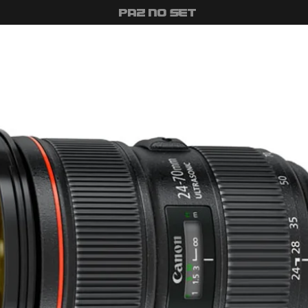
#PAZ NO SET
uipamentos
Como Alugar
Quem Somos
Estúdio
Con