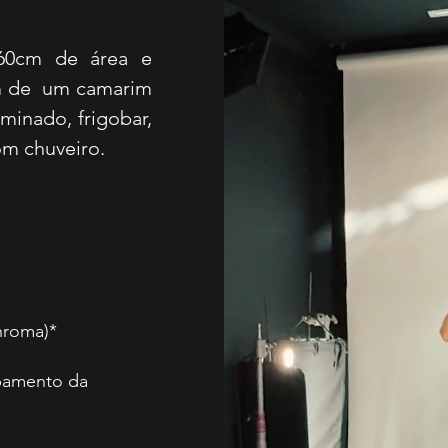
460cm de área e
ém de um camarim
minado, frigobar,
com chuveiro.
Chroma)*
pamento da