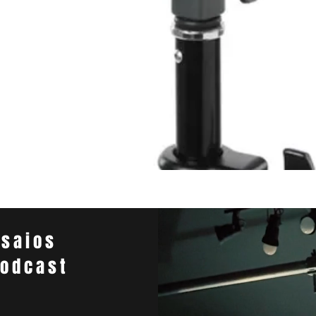
Visualização rápida
nsaios
Podcast