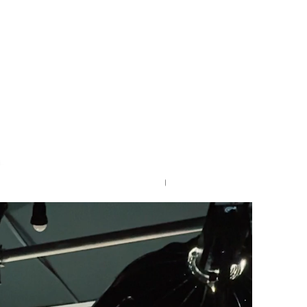
Godox AC para AD400 PRO II