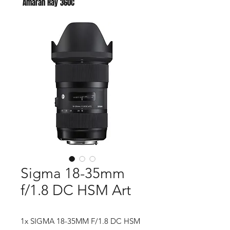
Amaran Ray 360C
Godox AC para AD400 PRO II
Sigma 18-35mm
f/1.8 DC HSM Art
1x SIGMA 18-35MM F/1.8 DC HSM