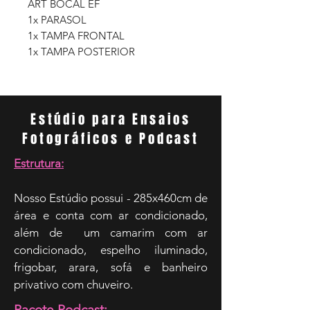
ART BOCAL EF
1x PARASOL
1x TAMPA FRONTAL
1x TAMPA POSTERIOR
Estúdio para Ensaios
Fotográficos e Podcast
Estrutura:
Nosso Estúdio possui - 285x460cm de
área e conta com ar condicionado,
além de um camarim com ar
condicionado, espelho iluminado,
frigobar, arara, sofá e banheiro
privativo com chuveiro.
Pacote Podcast: