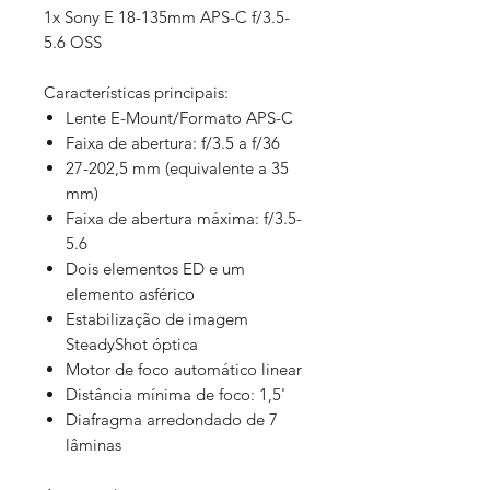
1x Sony E 18-135mm APS-C f/3.5-
5.6 OSS
Características principais:
Lente E-Mount/Formato APS-C
Faixa de abertura: f/3.5 a f/36
27-202,5 ​​mm (equivalente a 35
mm)
Faixa de abertura máxima: f/3.5-
5.6
Dois elementos ED e um
elemento asférico
Estabilização de imagem
SteadyShot óptica
Motor de foco automático linear
Distância mínima de foco: 1,5'
Diafragma arredondado de 7
lâminas