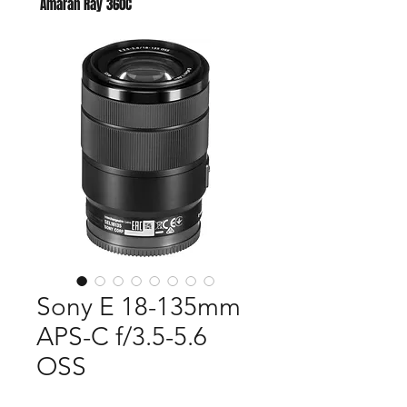
Amaran Ray 360C
Godox AC para AD400 PRO II
Sony E 18-135mm
APS-C f/3.5-5.6
OSS