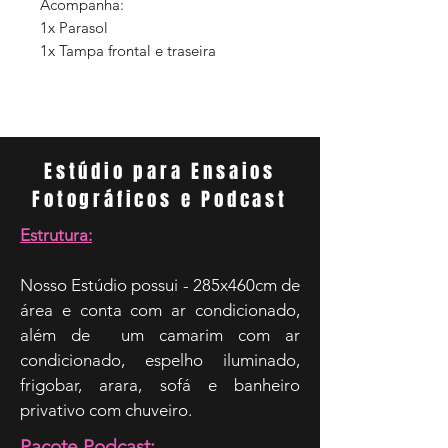
Acompanha:
1x Parasol
1x Tampa frontal e traseira
Estúdio para Ensaios
Fotográficos e Podcast
Estrutura:
Nosso Estúdio possui - 285x460cm de
área e conta com ar condicionado,
além de um camarim com ar
condicionado, espelho iluminado,
frigobar, arara, sofá e banheiro
privativo com chuveiro.
Pacote Podcast: